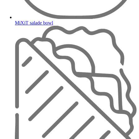
MiXiT salade bowl